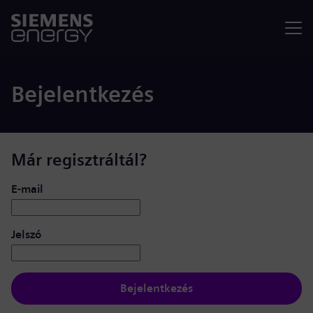
Menü
Bejelentkezés
Már regisztráltál?
Bejelentkezés: felhasználó és jelszó
E-mail
Jelszó
Bejelentkezés