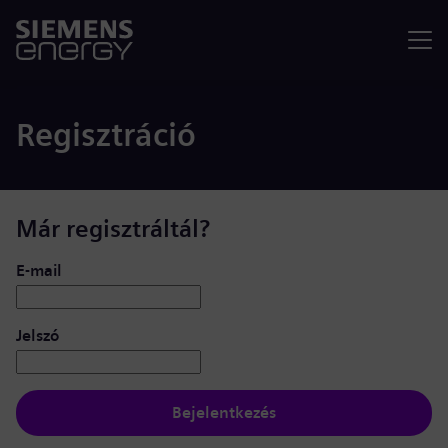
Menü
Regisztráció
Már regisztráltál?
Bejelentkezés: felhasználó és jelszó
E-mail
Jelszó
Bejelentkezés