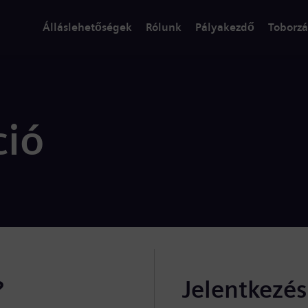
Álláslehetőségek
Rólunk
Pályakezdő
Toborzá
ció
?
Jelentkezé