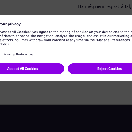
Ha még nem regisztráltál, 
Profil létrehozása