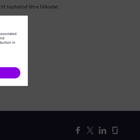
itt hozhatod létre fiókodat.