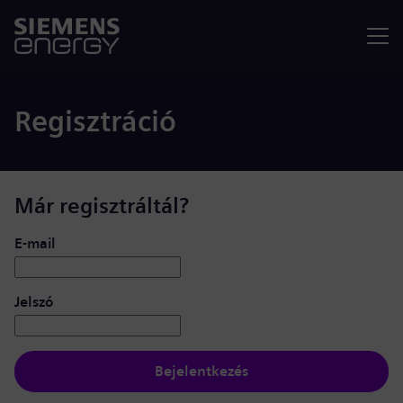
Menü
Regisztráció
Már regisztráltál?
Bejelentkezés: felhasználó és jelszó
E-mail
Jelszó
Bejelentkezés