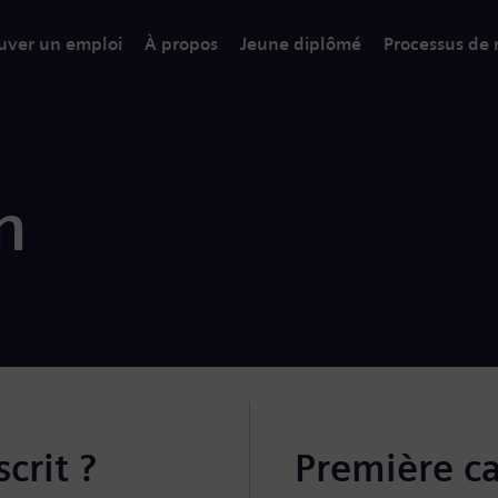
uver un emploi
À propos
Jeune diplômé
Processus de
n
crit ?
Première c