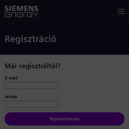
Menü
Regisztráció
Már regisztráltál?
Bejelentkezés: felhasználó és jelszó
E-mail
Jelszó
Bejelentkezés