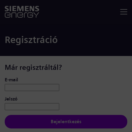
Menü
Regisztráció
Már regisztráltál?
Bejelentkezés: felhasználó és jelszó
E-mail
Jelszó
Bejelentkezés