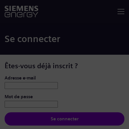
Menu
Se connecter
Êtes-vous déjà inscrit ?
Se connecter : nom d’utilisateur et mot de passe
Adresse e-mail
Mot de passe
Se connecter