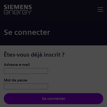
Menu
Se connecter
Êtes-vous déjà inscrit ?
Se connecter : nom d’utilisateur et mot de passe
Adresse e-mail
Mot de passe
Se connecter