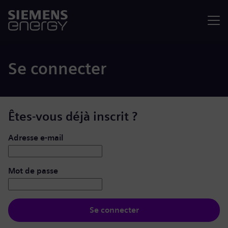
Menu
Se connecter
Êtes-vous déjà inscrit ?
Se connecter : nom d’utilisateur et mot de passe
Adresse e-mail
Mot de passe
Se connecter