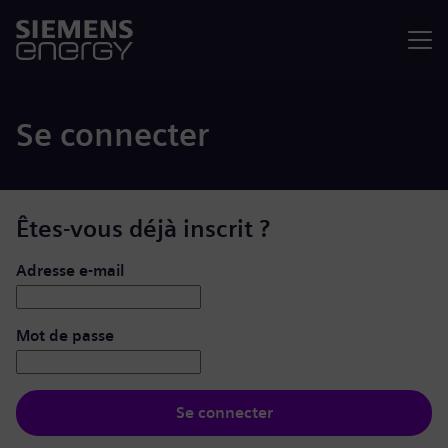
Menu
Se connecter
Êtes-vous déjà inscrit ?
Se connecter : nom d’utilisateur et mot de passe
Adresse e-mail
Mot de passe
Se connecter