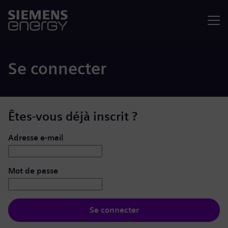
Menu
Se connecter
Êtes-vous déjà inscrit ?
Se connecter : nom d’utilisateur et mot de passe
Adresse e-mail
Mot de passe
Se connecter