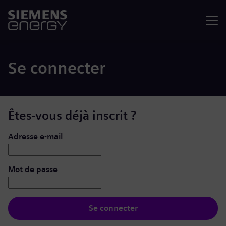
Menu
Se connecter
Êtes-vous déjà inscrit ?
Se connecter : nom d’utilisateur et mot de passe
Adresse e-mail
Mot de passe
Se connecter