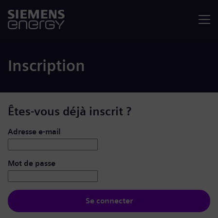
Menu
Inscription
Êtes-vous déjà inscrit ?
Se connecter : nom d’utilisateur et mot de passe
Adresse e-mail
Mot de passe
Se connecter