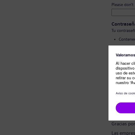
Please don’t
Contraseñ
Tu contraseñ
Contener
Contener
No conte
No cont
Confirmac
Nota sobr
Estimado c
Gracias po
Las empres