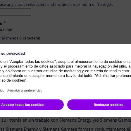
 use any special characters and include a maximum of 15 digits.
a
*
a debe:
 al menos 8 caracteres.
 letras en mayúscula y minúscula, y al menos un número y un símbolo..
ner nada de tu información personal.
ener palabras comunmente usadas.
ión de contraseña
*
e privacidad
andidato:
r su interés en un trabajo con Siemens Energy y/o Siemens Game
as Siemens Energy y Siemens Gamesa forman conjuntamente el