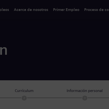
pleos
Acerca de nosotros
Primer Empleo
Proceso de co
ón
Currículum
Información personal
2
3