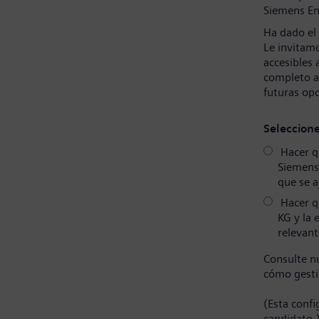
Siemens En
Ha dado el
Le invitamo
accesibles 
completo a
futuras op
Seleccion
Hacer qu
Siemens
que se a
Hacer q
KG y la 
relevant
Consulte n
cómo gesti
(Esta conf
candidato.