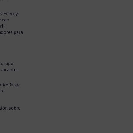
s Energy.
 sean
fil
adores para
l grupo
 vacantes
GmbH & Co.
jo
ción sobre