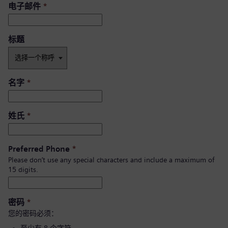
电子邮件
*
标题
名字
*
姓氏
*
Preferred Phone
*
Please don’t use any special characters and include a maximum of
15 digits.
密码
*
您的密码必须：