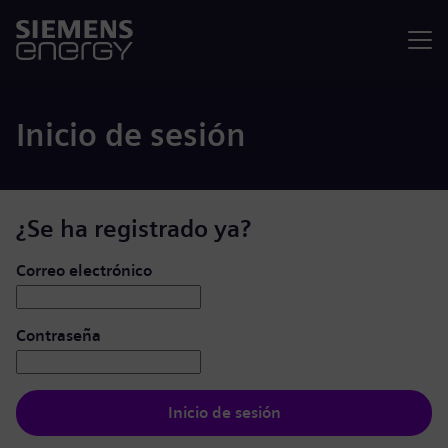
Menú
Inicio de sesión
¿Se ha registrado ya?
Iniciar de sesión: usuario y contraseña
Correo electrónico
Contraseña
Inicio de sesión