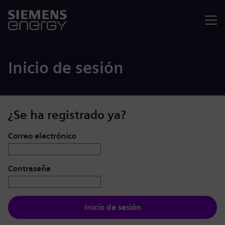
Menú
Inicio de sesión
¿Se ha registrado ya?
Iniciar de sesión: usuario y contraseña
Correo electrónico
Contraseña
Inicio de sesión