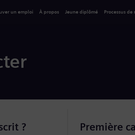
uver un emploi
À propos
Jeune diplômé
Processus de
ter
crit ?
Première c