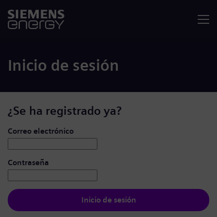
Menú
Inicio de sesión
¿Se ha registrado ya?
Iniciar de sesión: usuario y contraseña
Correo electrónico
Contraseña
Inicio de sesión