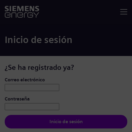
Menú
Inicio de sesión
¿Se ha registrado ya?
Iniciar de sesión: usuario y contraseña
Correo electrónico
Contraseña
Inicio de sesión