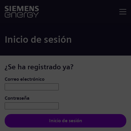
Menú
Inicio de sesión
¿Se ha registrado ya?
Iniciar de sesión: usuario y contraseña
Correo electrónico
Contraseña
Inicio de sesión