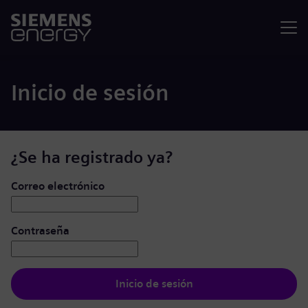
Menú
Inicio de sesión
¿Se ha registrado ya?
Iniciar de sesión: usuario y contraseña
Correo electrónico
Contraseña
Inicio de sesión