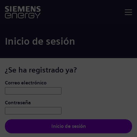
Menú
Inicio de sesión
¿Se ha registrado ya?
Iniciar de sesión: usuario y contraseña
Correo electrónico
Contraseña
Inicio de sesión