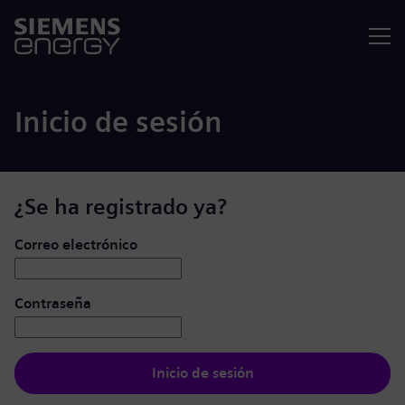
Menú
Inicio de sesión
¿Se ha registrado ya?
Iniciar de sesión: usuario y contraseña
Correo electrónico
Contraseña
Inicio de sesión