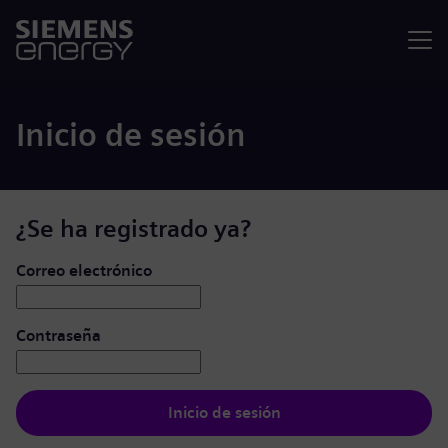
Menú
Inicio de sesión
¿Se ha registrado ya?
Iniciar de sesión: usuario y contraseña
Correo electrónico
Contraseña
Inicio de sesión