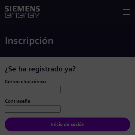
Menú
Inscripción
¿Se ha registrado ya?
Iniciar de sesión: usuario y contraseña
Correo electrónico
Contraseña
Inicio de sesión