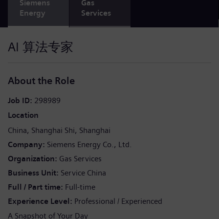
Siemens
Gas
Energy
Services
AI 算法专家
About the Role
Job ID
298989
Location
China
Shanghai Shi
Shanghai
Company
Siemens Energy Co., Ltd.
Organization
Gas Services
Business Unit
Service China
Full / Part time
Full-time
Experience Level
Professional / Experienced
A Snapshot of Your Day