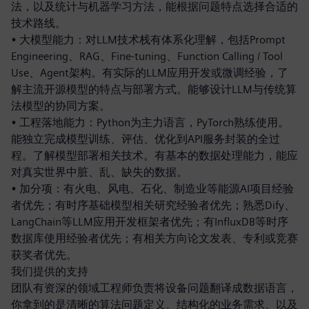
法，以及统计与机器学习方法，能根据问题特点选择合适的
技术路线。
• 大模型能力：对LLM技术栈有体系化理解，包括Prompt
Engineering、RAG、Fine-tuning、Function Calling / Tool
Use、Agent架构。有实际的LLM应用开发或微调经验，了
解主流开源模型的特点与部署方式。能够设计LLM与传统算
法模型的协同方案。
• 工程落地能力：Python为主力语言，PyTorch熟练使用。
能独立完成模型训练、评估、优化到API服务封装的全过
程。了解模型部署相关技术。有基本的数据处理能力，能应
对真实世界中脏、乱、缺失的数据。
• 加分项：有火电、风电、石化、制造业等能源AI项目经验
者优先；有时序基础模型相关研究经验者优先；熟悉Dify、
LangChain等LLM应用开发框架者优先；有InfluxDB等时序
数据库使用经验者优先；有相关方向论文发表、专利或竞赛
获奖者优先。
我们提供的支持
团队有资深的领域工程师负责将设备问题翻译成数据语言，
你拿到的是清晰的算法问题定义、结构化的业务需求、以及