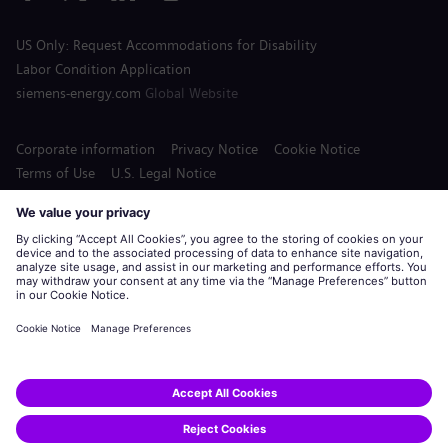
US Only: Request Accommodations for Disability
Labor Condition Application
siemens-energy.com
Global Website
Corporate information
Privacy Notice
Cookie Notice
Terms of Use
U.S. Legal Notice
Siemens Energy is a trademark licensed by Siemens AG.
© Siemens Energy, 2020 - 2026
Apply
Share this job: