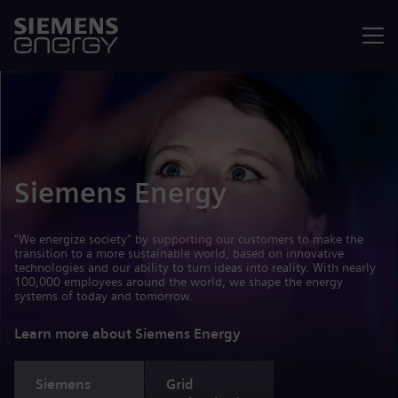
Menu
Siemens Energy
"We energize society" by supporting our customers to make the
transition to a more sustainable world, based on innovative
technologies and our ability to turn ideas into reality. With nearly
100,000 employees around the world, we shape the energy
systems of today and tomorrow.
Learn more about Siemens Energy
Siemens
Grid