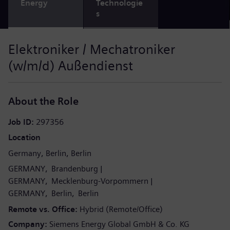
Energy
Technologie
s
Elektroniker / Mechatroniker
(w/m/d) Außendienst
About the Role
Job ID
297356
Location
Germany
Berlin
Berlin
GERMANY
Brandenburg
GERMANY
Mecklenburg-Vorpommern
GERMANY
Berlin
Berlin
Remote vs. Office
Hybrid (Remote/Office)
Company
Siemens Energy Global GmbH & Co. KG