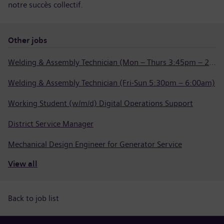
notre succès collectif.
Other jobs
Welding & Assembly Technician (Mon – Thurs 3:45pm – 2:15am)
Welding & Assembly Technician (Fri-Sun 5:30pm – 6:00am)
Working Student (w/m/d) Digital Operations Support
District Service Manager
Mechanical Design Engineer for Generator Service
View all
Back to job list