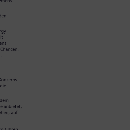
iemens
den
rgy
it
mens
e Chancen,
.
Konzerns
die
 dem
e anbietet,
ehen, auf
mit Ihren