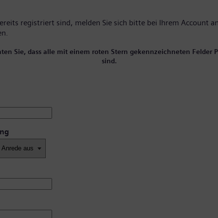
reits registriert sind, melden Sie sich bitte
bei Ihrem Account
an
en.
hten Sie, dass alle mit einem roten Stern gekennzeichneten Felder Pf
sind.
ung
*