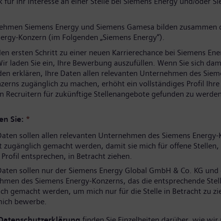
 für Ihr Interesse an einer Stelle bei Siemens Energy und/oder S
nehmen Siemens Energy und Siemens Gamesa bilden zusammen 
ergy-Konzern (im Folgenden „Siemens Energy“).
den ersten Schritt zu einer neuen Karrierechance bei Siemens Ene
ir laden Sie ein, Ihre Bewerbung auszufüllen. Wenn Sie sich dam
den erklären, Ihre Daten allen relevanten Unternehmen des Sie
zerns zugänglich zu machen, erhöht ein vollständiges Profil Ihr
n Recruitern für zukünftige Stellenangebote gefunden zu werden
en Sie:
*
aten sollen allen relevanten Unternehmen des Siemens Energy-
 zugänglich gemacht werden, damit sie mich für offene Stellen, 
rofil entsprechen, in Betracht ziehen.
aten sollen nur der Siemens Energy Global GmbH & Co. KG und
hmen des Siemens Energy-Konzerns, das die entsprechende Stell
ch gemacht werden, um mich nur für die Stelle in Betracht zu zi
 mich bewerbe.
Datenschutzerklärung
finden Sie Einzelheiten darüber, wie wir 