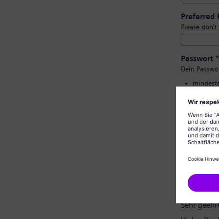
Preferred
Please don’t
Passwort
Dein Passwo
mindeste
Groß- un
keine pe
keine al
Bestätigu
Datenschu
Sehr geehr