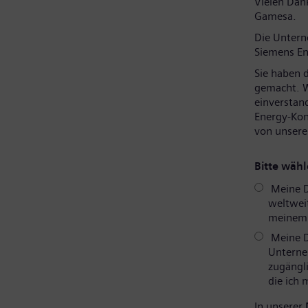
Vielen Dank
Gamesa.
Die Unter
Siemens En
Sie haben 
gemacht. W
einverstan
Energy-Kon
von unsere
Bitte wähl
Meine D
weltweit
meinem P
Meine D
Unterne
zugängli
die ich
In unserer