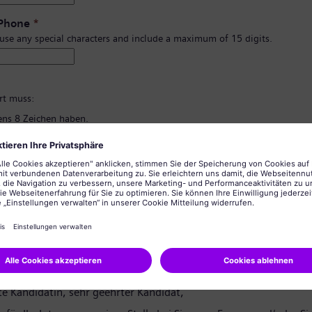
 Phone
*
 use any special characters and include a maximum of 15 digits.
*
rt muss:
ns 8 Zeichen haben.
d Kleinbuchstaben und zumindest eine Zahl und ein Symbol enthalten.
rsönlichen Informationen enthalten.
lgemein üblichen Wörter enthalten.
ng des Passworts
*
tzerklärung
te Kandidatin, sehr geehrter Kandidat,