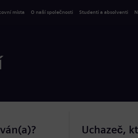
covní místa
O naší společnosti
Studenti a absolventi
N
í
ován(a)?
Uchazeč, k