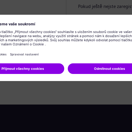
Pokud ještě nejste zaregis
Vytvořit profil