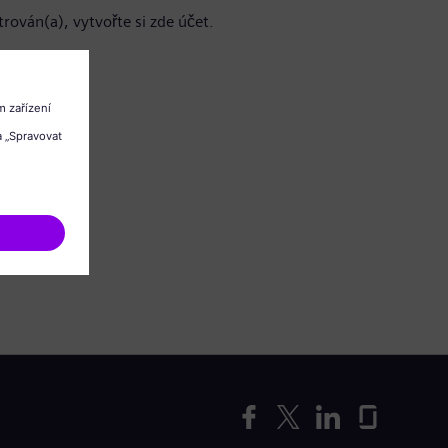
trován(a), vytvořte si zde účet.