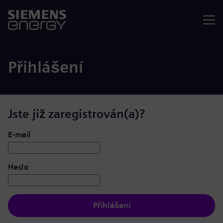
Nabídka
Přihlášení
Jste již zaregistrován(a)?
Přihlášení: uživatel a heslo
E-mail
Heslo
Přihlášení