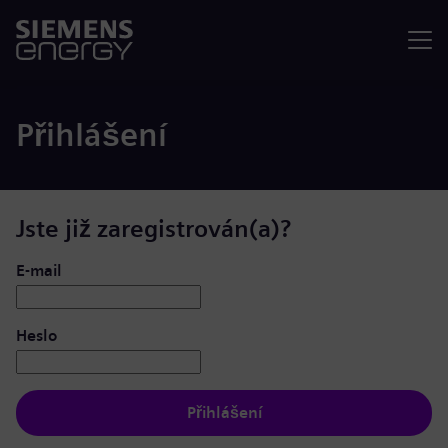
Nabídka
Přihlášení
Jste již zaregistrován(a)?
Přihlášení: uživatel a heslo
E-mail
Heslo
Přihlášení