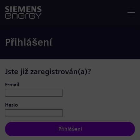
Nabídka
Přihlášení
Jste již zaregistrován(a)?
Přihlášení: uživatel a heslo
E-mail
Heslo
Přihlášení