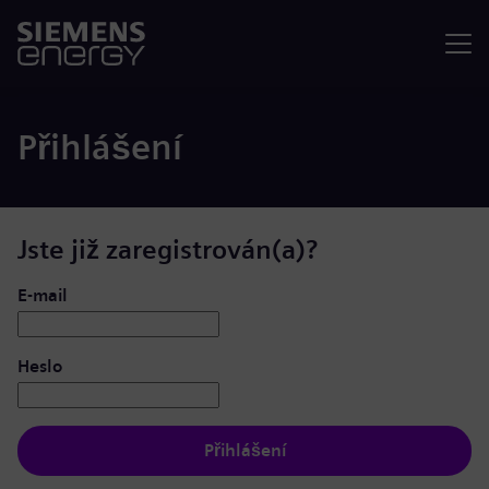
Nabídka
Přihlášení
Jste již zaregistrován(a)?
Přihlášení: uživatel a heslo
E-mail
Heslo
Přihlášení