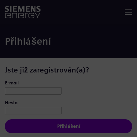
Nabídka
Přihlášení
Jste již zaregistrován(a)?
Přihlášení: uživatel a heslo
E-mail
Heslo
Přihlášení