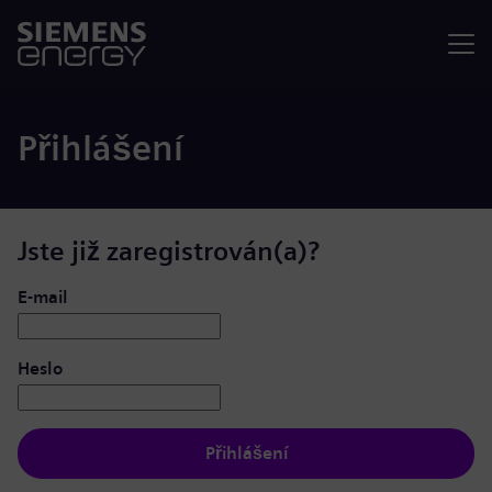
Nabídka
Přihlášení
Jste již zaregistrován(a)?
Přihlášení: uživatel a heslo
E-mail
Heslo
Přihlášení