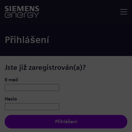
Nabídka
Přihlášení
Jste již zaregistrován(a)?
Přihlášení: uživatel a heslo
E-mail
Heslo
Přihlášení