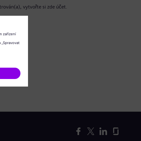
trován(a), vytvořte si zde účet.