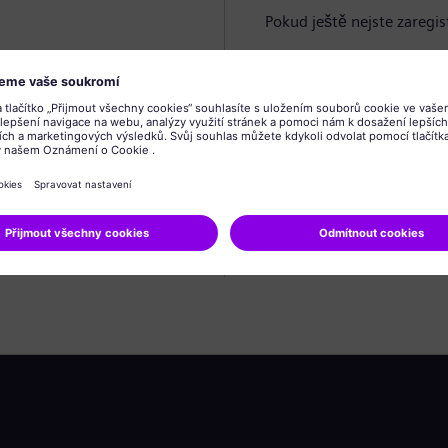
Pokud ještě nejste zaregis
Vytvořit profil