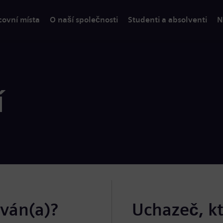
covní místa
O naší společnosti
Studenti a absolventi
N
í
ován(a)?
Uchazeč, k