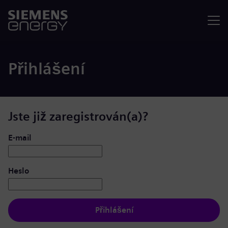
Nabídka
Přihlášení
Jste již zaregistrován(a)?
Přihlášení: uživatel a heslo
E-mail
Heslo
Přihlášení