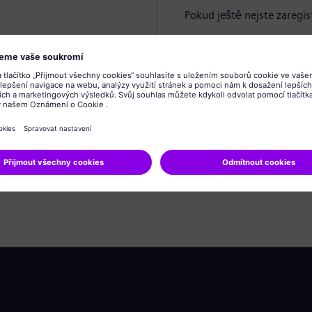
Pokud ještě nejste zaregis
Vytvořit profil