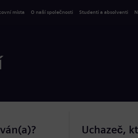
covní místa
O naší společnosti
Studenti a absolventi
N
í
ován(a)?
Uchazeč, k