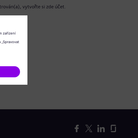
trován(a), vytvořte si zde účet.