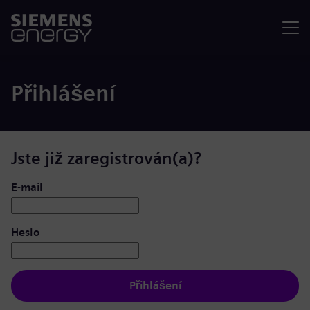
Nabídka
Přihlášení
Jste již zaregistrován(a)?
Přihlášení: uživatel a heslo
E-mail
Heslo
Přihlášení