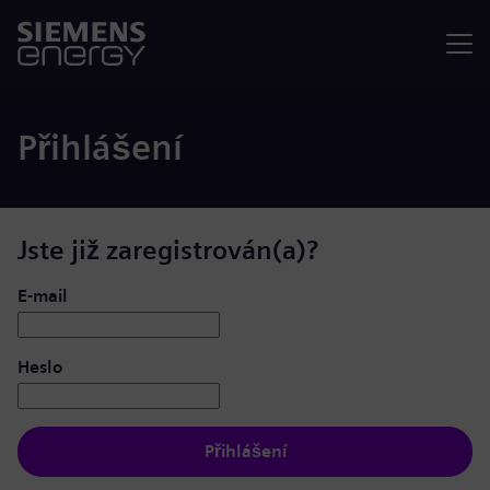
Nabídka
Přihlášení
Jste již zaregistrován(a)?
Přihlášení: uživatel a heslo
E-mail
Heslo
Přihlášení