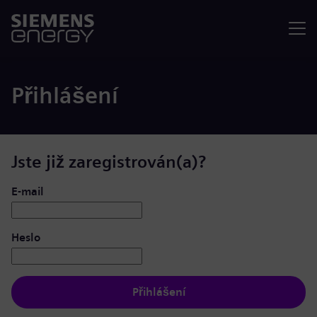
Nabídka
Přihlášení
Jste již zaregistrován(a)?
Přihlášení: uživatel a heslo
E-mail
Heslo
Přihlášení