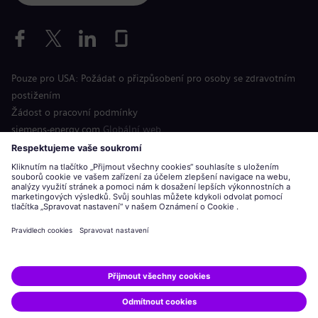
Pouze pro USA: Požádat o přizpůsobení pro osoby se zdravotním
postižením
Žádost o pracovní podmínky
siemens-energy.com
Globální web
Informace o společnosti
Oznámení o ochraně osobních údajů
Oznámení o souborech cookie
Podmínky použití
Digitální identifikační číslo
Siemens Energy je ochranná známka licencovaná společností
Siemens AG.
© Siemens Energy, 2020 - 2026