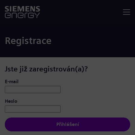
Nabídka
Registrace
Jste již zaregistrován(a)?
Přihlášení: uživatel a heslo
E-mail
Heslo
Přihlášení