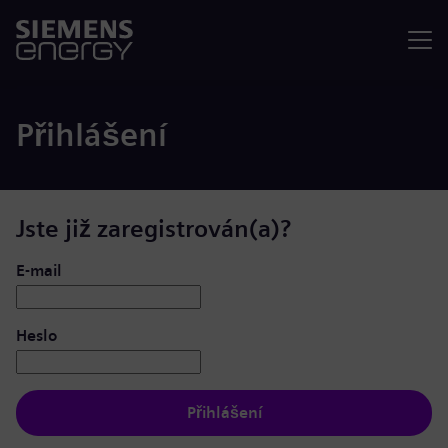
Nabídka
Přihlášení
Jste již zaregistrován(a)?
Přihlášení: uživatel a heslo
E-mail
Heslo
Přihlášení