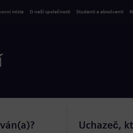
covní místa
O naší společnosti
Studenti a absolventi
N
í
ován(a)?
Uchazeč, k