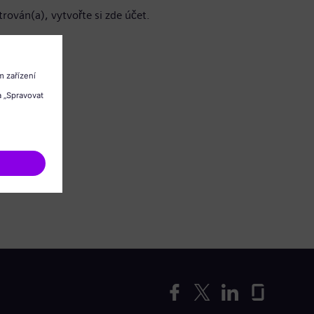
trován(a), vytvořte si zde účet.