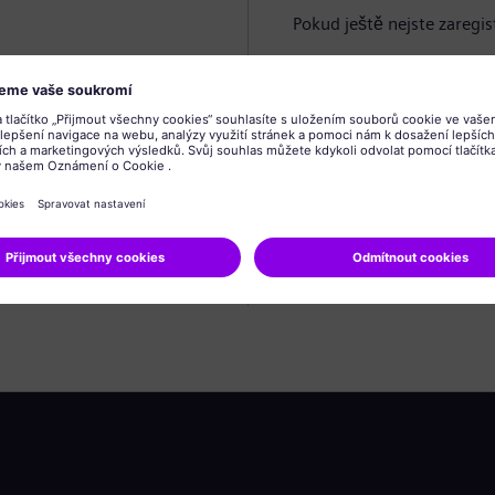
Pokud ještě nejste zaregis
Vytvořit profil