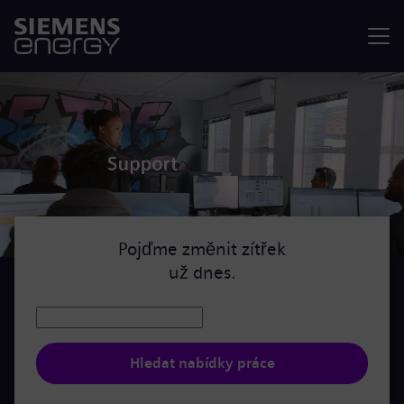
Nabídka
Pojďme změnit zítřek
už dnes.
Hledat nabídky práce