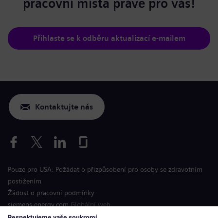
pracovní místa právě pro vás!
Přihlaste se k odběru aktualizací e-mailem
Kontaktujte nás
Pouze pro USA: Požádat o přizpůsobení pro osoby se zdravotním
postižením
Žádost o pracovní podmínky
siemens-energy.com
Globální web